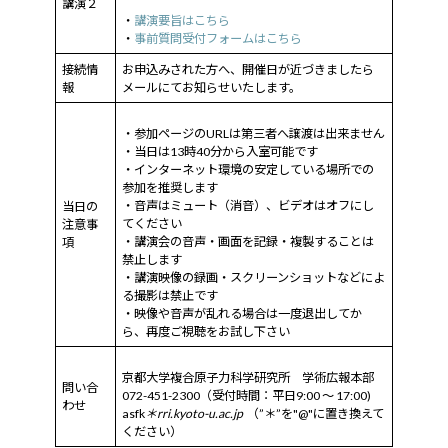
講演２
・
講演要旨はこちら
・
事前質問受付フォームはこちら
接続情
お申込みされた方へ、開催日が近づきましたら
報
メールにてお知らせいたします。
・参加ページのURLは第三者へ譲渡は出来ません
・当日は13時40分から入室可能です
・インターネット環境の安定している場所での
参加を推奨します
・音声はミュート（消音）、ビデオはオフにし
当日の
てください
注意事
・講演会の音声・画面を記録・複製することは
項
禁止します
・講演映像の録画・スクリーンショットなどによ
る撮影は禁止です
・映像や音声が乱れる場合は一度退出してか
ら、再度ご視聴をお試し下さい
京都大学複合原子力科学研究所 学術広報本部
問い合
072-451-2300（受付時間：平日9:00 ～ 17:00)
わせ
asfk
＊rri.kyoto-u.ac.jp
（”＊”を"@"に置き換えて
ください）