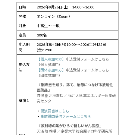
日時
2026年9月26日(土) 14:00～16:00
開催
オンライン（Zoom）
対象
中高生 ～ 一般
定員
300名
申込期
2026年8月3日(月)10:00 ～ 2026年9月25日
間
(金)12:00
【個人参加の方】
申込受付フォームはこちら
申込方
（個人参加用）
法
【団体参加の方】
申込受付フォームはこちら
（団体参加用）
『 脳疾患を知り、診て、治療につなげる放射性
医薬品 』
渡邊 裕之 准教授 ／ 福井大学 高エネルギー医学研
講演１
究センター
・
講演要旨はこちら
・
事前質問受付フォームはこちら
『 放射線の薬がひらく新しいがん医療 』
天滿 敬 教授 ／ 京都大学 複合原子力科学研究所